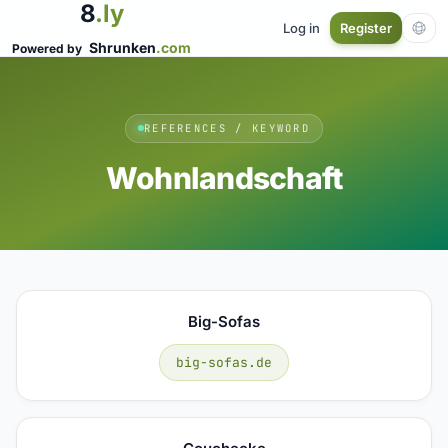
8
.ly
Log in
Register
Shrunken
.com
Powered by
REFERENCES / KEYWORD
Wohnlandschaft
Big-Sofas
big-sofas.de