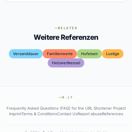
RELATED
Weitere Referenzen
Versanddauer
Familienwerte
Hufeisen
Lustige
Heizwertkessel
8.LY
Frequently Asked Questions (FAQ) for the URL Shortener Project
Imprint
Terms & Conditions
Contact Us
Report abuse
References