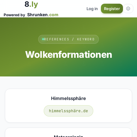
8
.ly
Log in
Register
Shrunken
.com
Powered by
REFERENCES / KEYWORD
Wolkenformationen
Himmelssphäre
himmelssphäre.de