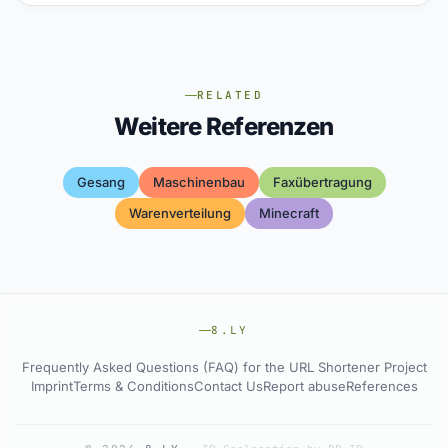
RELATED
Weitere Referenzen
Gesang
Maschinenbau
Faxübertragung
Warenverteilung
Minecraft
8.LY
Frequently Asked Questions (FAQ) for the URL Shortener Project
Imprint
Terms & Conditions
Contact Us
Report abuse
References