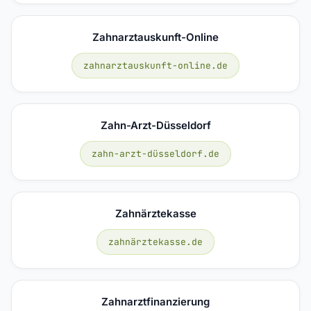
Zahnarztauskunft-Online
zahnarztauskunft-online.de
Zahn-Arzt-Düsseldorf
zahn-arzt-düsseldorf.de
Zahnärztekasse
zahnärztekasse.de
Zahnarztfinanzierung