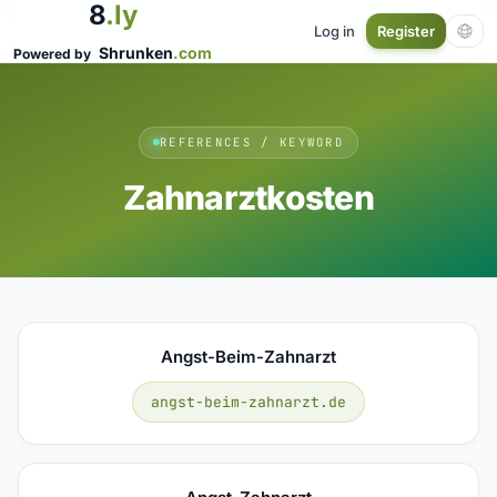
8
.ly
Log in
Register
Shrunken
.com
Powered by
REFERENCES / KEYWORD
Zahnarztkosten
Angst-Beim-Zahnarzt
angst-beim-zahnarzt.de