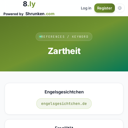
8
.ly
Log in
Register
Shrunken
.com
Powered by
REFERENCES / KEYWORD
Zartheit
Engelsgesichtchen
engelsgesichtchen.de