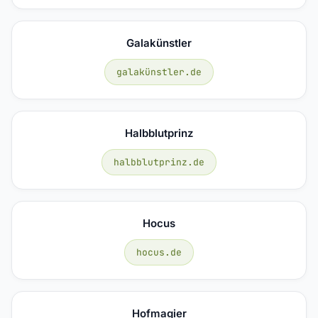
Galakünstler
galakünstler.de
Halbblutprinz
halbblutprinz.de
Hocus
hocus.de
Hofmagier