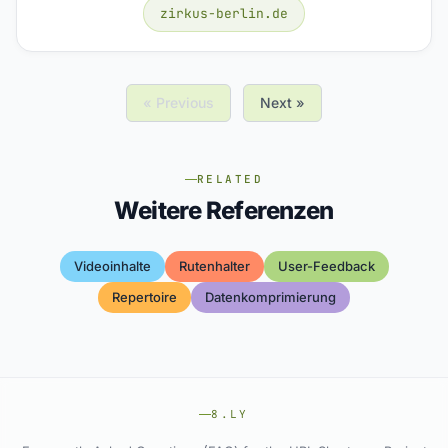
zirkus-berlin.de
« Previous
Next »
RELATED
Weitere Referenzen
Videoinhalte
Rutenhalter
User-Feedback
Repertoire
Datenkomprimierung
8.LY