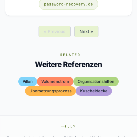
password-recovery.de
« Previous
Next »
RELATED
Weitere Referenzen
Pillen
Volumenstrom
Organisationshilfen
Übersetzungsprozess
Kuscheldecke
8.LY