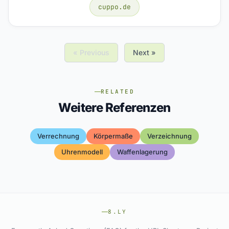
cuppo.de
« Previous
Next »
RELATED
Weitere Referenzen
Verrechnung
Körpermaße
Verzeichnung
Uhrenmodell
Waffenlagerung
8.LY