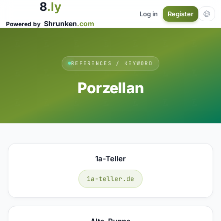
8
.ly
Log in
Register
Shrunken
.com
Powered by
REFERENCES / KEYWORD
Porzellan
1a-Teller
1a-teller.de