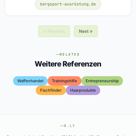
bergsport-ausrüstung.de
« Previous
Next »
RELATED
Weitere Referenzen
Waffenhandel
Trainingshilfe
Entrepreneurship
Fischfinder
Haarprodukte
8.LY