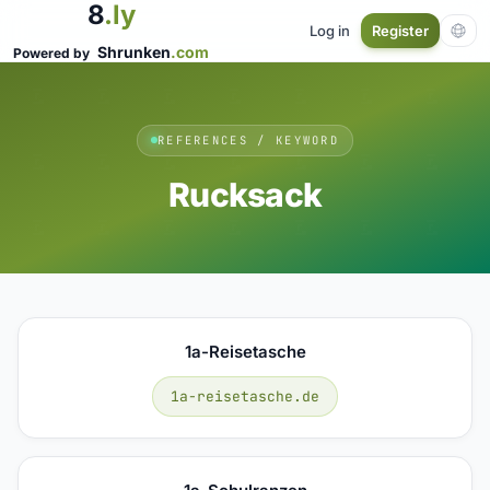
8
.ly
Log in
Register
Shrunken
.com
Powered by
REFERENCES / KEYWORD
Rucksack
1a-Reisetasche
1a-reisetasche.de