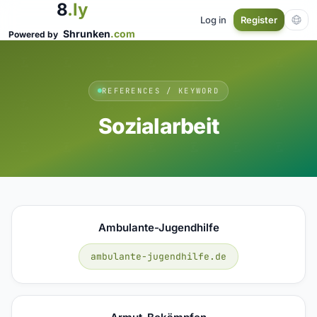
8
.ly
Log in
Register
Shrunken
.com
Powered by
REFERENCES / KEYWORD
Sozialarbeit
Ambulante-Jugendhilfe
ambulante-jugendhilfe.de